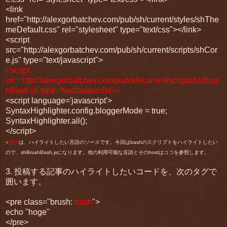
<link
href="http://alexgorbatchev.com/pub/sh/current/styles/shThe
meDefault.css" rel="stylesheet" type="text/css"></link>
<script
src="http://alexgorbatchev.com/pub/sh/current/scripts/shCor
e.js" type="text/javascript">
<script
src='http://alexgorbatchev.com/pub/sh/current/scripts/shBrus
hBash.js' type='text/javascript'/>
<script language='javascript'>
SyntaxHighlighter.config.bloggerMode = true;
SyntaxHighlighter.all();
</script>
※
赤字
は、ハイライトしたい言語のソースです。今回はbashのスクリプトをハイライトしたい
ので、shBrushBash.jsになります。他の利用可能な言語とそのhostは
ココ
を参照します。
3. 投稿する記事のハイライトしたいコードを、次のタグで
囲います。
<pre class="brush:
bash
">
echo "hoge"
</pre>