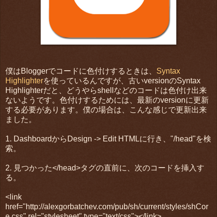
僕はBloggerでコードに色付けするときは、
Syntax
Highlighter
を使っているんですが、古いversionのSyntax
Highlighterだと、どうやらshellなどのコードは色付け出来
ないようです。色付けするためには、最新のversionに更新
する必要があります。僕の場合は、こんな感じで更新出来
ました。
1. DashboardからDesign -> Edit HTMLに行き、"/head"を検
索。
2. 見つかった</head>タグの直前に、次のコードを挿入す
る。
<link
href="http://alexgorbatchev.com/pub/sh/current/styles/shCor
e.css" rel="stylesheet" type="text/css"></link>