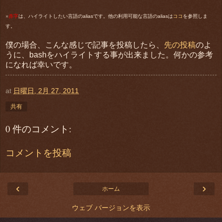
※
赤字
は、ハイライトしたい言語のaliasです。他の利用可能な言語のaliasは
ココ
を参照しま
す。
僕の場合、こんな感じで記事を投稿したら、
先の投稿
のよ
うに、bashをハイライトする事が出来ました。何かの参考
になれば幸いです。
at
日曜日, 2月 27, 2011
共有
0 件のコメント:
コメントを投稿
‹
›
ホーム
ウェブ バージョンを表示