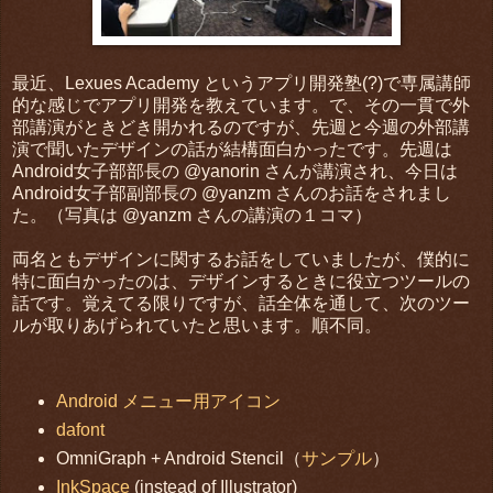
最近、Lexues Academy というアプリ開発塾(?)で専属講師
的な感じでアプリ開発を教えています。で、その一貫で外
部講演がときどき開かれるのですが、先週と今週の外部講
演で聞いたデザインの話が結構面白かったです。先週は
Android女子部部長の @yanorin さんが講演され、今日は
Android女子部副部長の @yanzm さんのお話をされまし
た。（写真は @yanzm さんの講演の１コマ）
両名ともデザインに関するお話をしていましたが、僕的に
特に面白かったのは、デザインするときに役立つツールの
話です。覚えてる限りですが、話全体を通して、次のツー
ルが取りあげられていたと思います。順不同。
Android メニュー用アイコン
dafont
OmniGraph + Android Stencil（
サンプル
）
InkSpace
(instead of Illustrator)