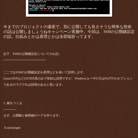
今までのプロジェクトの遺産で、別に公開しても良さそうな簡単な技術
の話は公開しましょうねキャンペーン実施中。今回は、SSHの公開鍵設定
の話。仕組みとかは原理とかは全部端折ってます。
以下、SSHの公開鍵設定についてのお話。
=======================
ここではSSHの公開鍵設定を原理などを省いて説明します。
Linux/OSXなどのUNIX系のみで有効な説明ですが、Windowsユーザの方はPuTTYのオプション
であるのでググれば説明があると思います。
1. 鍵をつくる
--------------
まず、公開鍵と秘密鍵のペアを作ります。
$ ssh-keygen