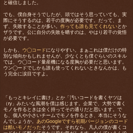
と確信しました。
でも、僕自身そうでしたが、頭ではそう思っていても、実
際にそうするのは、若干の度胸が必要です。だって、ま
ず、失敗することが多い。
作っても誰も見てくれない
とか
ザラです。公に自分の失敗を晒すのは、やはり若干の覚悟
が必要です。
しかも、
ウ◯コード
になりやすい。まぁこれは僕だけの特
別な傾向かもしれませんが、少なくとも僕ぐらいのスキル
では、ウ◯コード量産機になる度胸が必要だと思います。
ウン◯ードでしかも誰も使ってくれないときなんかは、も
う完全に涙目ですよ。
「もっとキレイに書け」とか「汚いコードを書くヤツは
（ry」みたいな風潮を僕は感じます。企業で、大勢で書く
モノを作るときは全く持ってその通りだと思います。で
も、個人や小さいチームでモノを作るとき、本当にそうな
んでしょうか。
あのGoogleですら初期バージョンのコード
は酷いモノだった
そうです。それなら、凡人の僕が書くコ