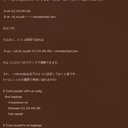
$ ssh 112.233.445.566
$ cat ~/id_rsa.pub >> ~/.ssh/authorized_keys
以上です。
ちなみに、2. 3. は初回であれば
$ scp ~/.ssh/id_rsa.pub 112.233.445.566:~/.ssh/authorized_keys
のようにひとつのステップで省略できます。
また、~/.ssh/configを以下のように設定しておくと楽です。
(べつにシェルの履歴で簡単に辿れますが)
$ /Users/yasulab/.ssh% cat config
Host hogehoge
Compression yes
Hostname 112.233.445.566
User yasulab
$ /Users/yasulab/% ssh hogehoge