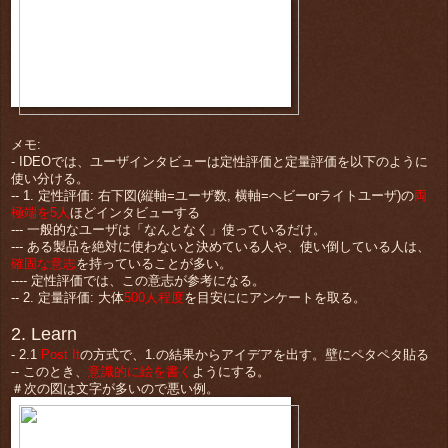
メモ:
- IDEOでは、ユーザインタビューは定性評価と定量評価を以下のように
使い分ける。
-- 1. 定性評価: 右下図(縦軸=ユーザ数, 横軸=ヘビーorライトユーザ)の
両
極端を5人
ほどインタビューする
--- 一般的なユーザは「なんとなく」使っているだけ。
--- ある製品を絶対に使わないと決めている人や、使い倒している人は、
確固な意志
を持っていることが多い。
---- 定性評価では、この意志が参考になる。
-- 2. 定量評価: 大体
500人程度
を目安ににアンケートを取る。
2. Learn
- 2.1
Post It
の方式で、1.の結果からアイデアを出す。壁にペタペタ貼る
-- このとき、
意識的に絵を書く
ようにする。
＃次の図は文字が多いので悪い例。