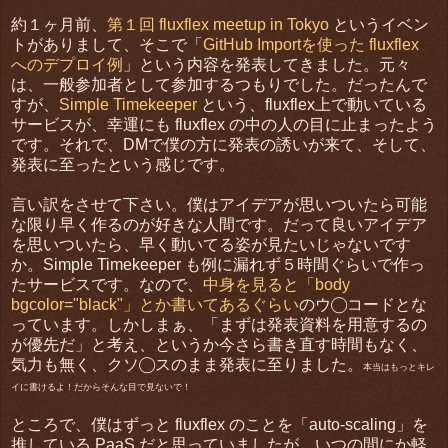
約１ヶ月前、
第１回 fluxflex meetup in Tokyo
というイベン
トがありまして、そこで「
GitHub Importを使った fluxflex
へのデプロイ例
」という内容を発表してきました。元々
は、一般参加者として参加するつもりでした。だったんで
すが、
Simple Timekeeper
という、fluxflex上で動いている
サービスが、幸運にも fluxflex の中の人の目に止まったよう
です。それで、DMで僕の方に発表の誘いが来て、そして、
発表に至ったという感じです。
言い訳をさせて下さい。僕はアイデアが思いついたら可能
な限り早く作るのが好きな人間です。だって良いアイデア
を思いついたら、早く動いてる姿が見たいじゃないです
か。Simple Timekeeper も例に漏れず５時間ぐらいで作っ
たサービスです。なので、
中身を見ると「body
bgcolor="black"」とか書いてあるぐらい
のウ◯コードとな
っています。しかしまぁ、「まずは発表資料を用意するの
が優先だ」と考え、というか今さら書き直す時間もなく、
気力も無く、クソ◯スのまま発表に至りました。
本当はもっとキレ
イに書けるよ！だからそんな目で見ないで！
ところで、僕はずっと fluxflex のことを「auto-scaling」を
推している PaaS だと思っていましたが、いつの間にか軽