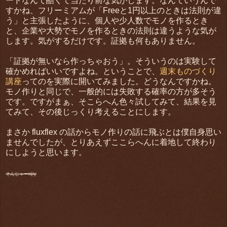
ードなんて酷くて当たり前な気がします。なんていうんで
すかね、フリーミアムが「Freeと1円以上のときは法則が違
う」と主張したように、個人や少人数でモノを作るとき
と、企業や大勢でモノを作るときの法則は違うような気が
します。気がするだけです。証拠も何もありません。
「証拠が無いなら作っちゃおう」。そういうのは実験して
確かめればいいですよね。ということで、
週末ものづくり
講座
ってのを実際に開いてみました。どうなんですかね。
モノ作りと同じで、一般的には失敗する確率の方が多そう
です。ですがまぁ、そこらへん色々試してみて、結果を見
てみて、その後じっくり考えることにします。
まさか fluxflex の話からモノ作りの話に飛ぶとは僕自身思い
ませんでしたが、とりあえずここらへんに着地して終わり
にしようと思います。
そんじゃーn(ry