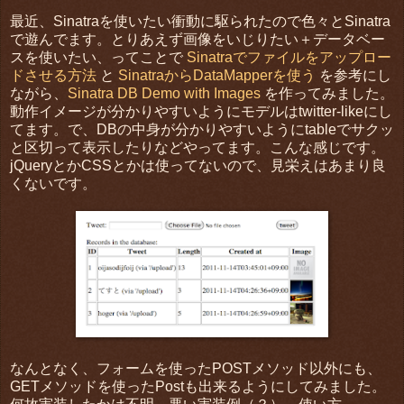
最近、Sinatraを使いたい衝動に駆られたので色々とSinatra
で遊んでます。とりあえず画像をいじりたい＋データベー
スを使いたい、ってことで
Sinatraでファイルをアップロー
ドさせる方法
と
SinatraからDataMapperを使う
を参考にし
ながら、
Sinatra DB Demo with Images
を作ってみました。
動作イメージが分かりやすいようにモデルはtwitter-likeにし
てます。で、DBの中身が分かりやすいようにtableでサクッ
と区切って表示したりなどやってます。こんな感じです。
jQueryとかCSSとかは使ってないので、見栄えはあまり良
くないです。
なんとなく、フォームを使ったPOSTメソッド以外にも、
GETメソッドを使ったPostも出来るようにしてみました。