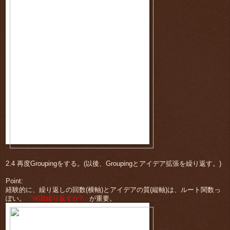
2.4 再度Groupingをする。(以後、Groupingとアイデア拡張を繰り返す。)
Point:
経験的に、繰り返しの回数(横軸)とアイデアの質(縦軸)は、ルート関数っ
ぽい。
「何回繰り返すか?」
が重要。