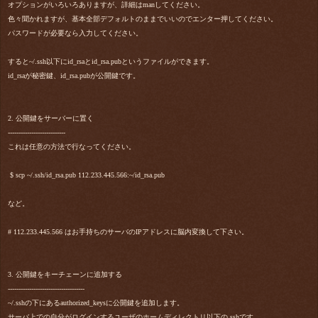
オプションがいろいろありますが、詳細はmanしてください。
色々聞かれますが、基本全部デフォルトのままでいいのでエンター押してください。
パスワードが必要なら入力してください。
すると~/.ssh以下にid_rsaとid_rsa.pubというファイルができます。
id_rsaが秘密鍵、id_rsa.pubが公開鍵です。
2. 公開鍵をサーバーに置く
---------------------------
これは任意の方法で行なってください。
$ scp ~/.ssh/id_rsa.pub 112.233.445.566:~/id_rsa.pub
など。
# 112.233.445.566 はお手持ちのサーバのIPアドレスに脳内変換して下さい。
3. 公開鍵をキーチェーンに追加する
------------------------------------
~/.sshの下にあるauthorized_keysに公開鍵を追加します。
サーバ上での自分がログインするユーザのホームディレクトリ以下の.sshです。