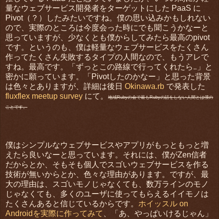
量なウェブサービス開発者をターゲットにした PaaS に
Pivot（？）したみたいですね。僕の思い込みかもしれない
ので、実際のところは今度会った時にでも聞こうかなーと
思っていますが、少なくとも僕からしてみたら最高のpivot
です。というのも、僕は軽量なウェブサービスをたくさん
作ってたくさん失敗するタイプの人間なので、もうアレで
すね。最高です。「ずっとこの路線で行ってくれたら‥」と
密かに願っています。「Pivotしたのかなー」と思った背景
は色々とありますが、詳細は後日
Okinawa.rb
で発表した
fluxflex meetup survey
にて。
地域Rubyの会で最もRubyの話をしない人間とは僕の
ことです。
僕はシンプルなウェブサービスやアプリがもっともっと増
えたら良いなーと思っています。それには、僕がZen信者
だからとか、そもそも個人でスゴいウェブサービスを作る
技術が無いからとか、色々な理由があります。ですが、最
大の理由は、スゴいモノじゃなくても、数万ラインのモノ
じゃなくても、多くのユーザに使ってもらえるイイモノは
たくさんあると信じているからです。
ホイッスル on
Androidを実際に作ってみて
、「あ、やっぱいけるじゃん」