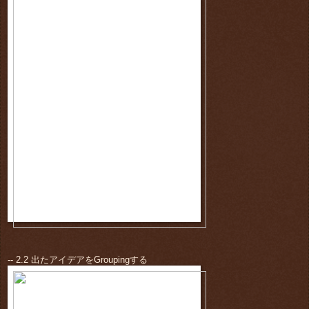
-- 2.2 出たアイデアをGroupingする