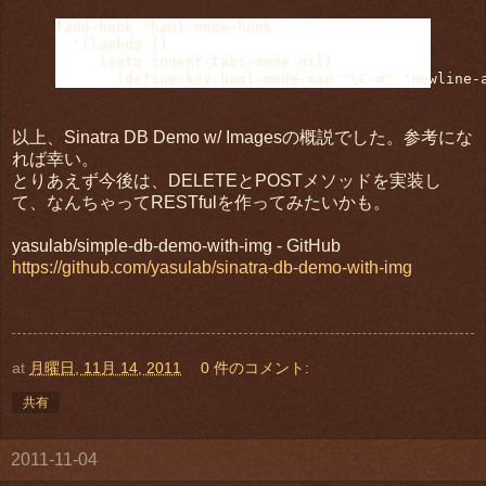
(add-hook 'haml-mode-hook

  '(lambda ()

     (setq indent-tabs-mode nil)

       (define-key haml-mode-map "\C-m" 'newline-
以上、Sinatra DB Demo w/ Imagesの概説でした。参考にな
れば幸い。
とりあえず今後は、DELETEとPOSTメソッドを実装し
て、なんちゃってRESTfulを作ってみたいかも。
yasulab/simple-db-demo-with-img - GitHub
https://github.com/yasulab/sinatra-db-demo-with-img
at
月曜日, 11月 14, 2011
0 件のコメント:
共有
2011-11-04