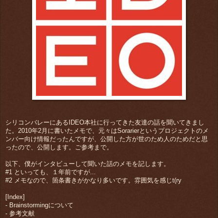
シリコンバレーにあるIDEO本社に行ってきた友達の話を聞いてきまし
た。
2010年2月に書いたメモで、元々はSorarierというプロジェクトのメ
ンバー向け情報だったんですが、公開した方が世のため人のためだと思
ったので、公開します。
ご参考まで。
以下、僕がインタビューして聞いた話のメモを記します。
#1 といっても、１年前ですが...
#2 メモなので、箇条書きがかなり多いです。雰囲気を感じt(ry
[Index]
- Brainstormingについて
- 参考文献