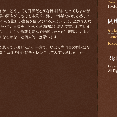
Yas
Havin
すが、どうしても邦訳だと変な日本語になってしまいが
語の変換がそもそも本質的に難しい作業なのだと感じて
関
もそんな難しい言葉を使っているかというと、全然そんな
りやすい言葉を（恐らく意図的に）選んで書かれていま
GitHu
も、こちらの原著を読んで理解した方が、翻訳によるノ
Twitt
くなるかな、と個人的には思います。
Face
く思っていませんが、一方で、やはり専門書の翻訳はか
に xv6 の翻訳にチャレンジしてみて実感しました。
Rig
Copyr
All R