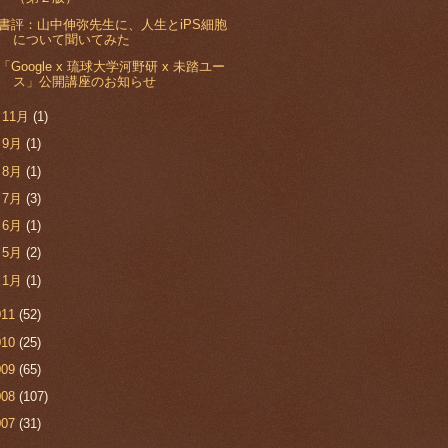
書評：山中伸弥先生に、人生とiPS細胞
について聞いてみた
「Google x 琉球大学河野研 x 未踏ユー
ス」公開講座のお知らせ
►
11月
(1)
►
9月
(1)
►
8月
(1)
►
7月
(3)
►
6月
(1)
►
5月
(2)
►
1月
(1)
011
(52)
010
(25)
009
(65)
008
(107)
007
(31)