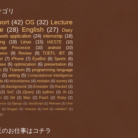
テゴリ
ort
(42)
OS
(32)
Lecture
e
(28)
English
(27)
Diary
web application
(24)
internship
(18)
ing
(18)
Linux
(15)
IAESTE
(10)
uage Processor
(10)
android
(10)
unce
(9)
Review
(8)
TOEFL iBT
(8)
st
(7)
iPhone
(7)
EyeBot
(6)
Sports
(6)
ase
(6)
optimization
(6)
presentation
(6)
o
(5)
Titanium
(5)
programming language
y
(5)
writing
(5)
Computational Intelligence
ta
(4)
miscellanea
(4)
mistake
(4)
survey
(4)
(4)
Background
(3)
Emulator
(3)
Racket
(3)
(3)
SoC
(3)
jQuery
(3)
python
(3)
AI
(2)
n
(2)
Git
(2)
Mac
(2)
PaaS
(2)
Ruby
(2)
ence
(1)
Django
(1)
JavaScript
(1)
Release
(1)
Unix
n
(1)
blogger
(1)
imasara
(1)
lxml
(1)
mistake?
(1)
(1)
近のお仕事はコチラ