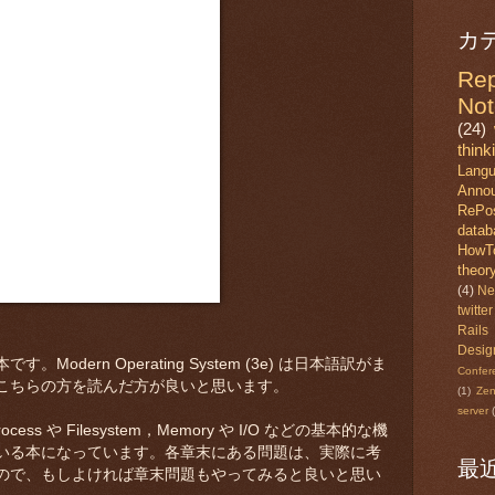
カ
Rep
Not
(24)
think
Lang
Anno
RePo
datab
HowT
theor
(4)
Ne
twitter
Rails
Desig
odern Operating System (3e) は日本語訳がま
Confer
こちらの方を読んだ方が良いと思います。
(1)
Ze
server
s や Filesystem，Memory や I/O などの基本的な機
いる本になっています。各章末にある問題は、実際に考
最
ので、もしよければ章末問題もやってみると良いと思い