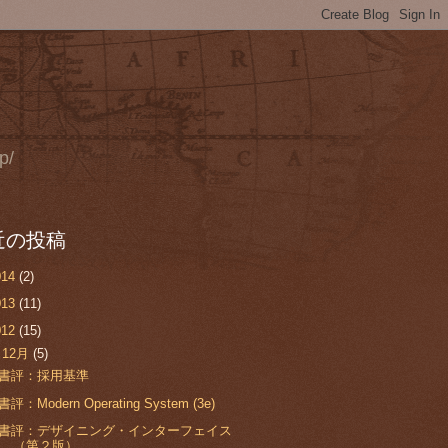
p/
近の投稿
014
(2)
013
(11)
012
(15)
▼
12月
(5)
書評：採用基準
書評：Modern Operating System (3e)
書評：デザイニング・インターフェイス
（第２版）