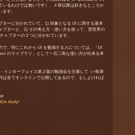
ているわけでは無いです）、４章以降は好きなところか
います。
ターに分かれていて、1) 対象となる UI に関する基本
プターと、2) その考え方・使い方を使って、実世界の
) を分析するチャプターの２つに分かれています。
で、特にこれから UI を勉強する人については、「UI
attern のライブラリ」として一石二鳥な使い方が出来る本
グ・インターフェイス第２版の勉強会を主催して（※執筆
料は全てオンラインで公開してあるので、もしよければ
up
i2e.study/