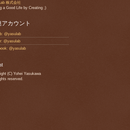
sLab 株式会社
g a Good Life by Creating ;)
連アカウント
b: @yasulab
er: @yasulab
book: @yasulab
ht
ight (C) Yohei Yasukawa
ights reserved.