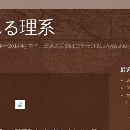
れる理系
年〜2014年) です。最近の活動はコチラ: https://yasslab.j
最
►
2
►
2
▼
2