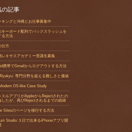
気の記事
ーキングと沖縄とお仕事募集中
のキーボード配列でバックスラッシュを
する方法
の仕方
期レキサスアカデミー受講生募集
roid携帯でGmailからログアウトする方法
xRyukyu: 専門分野を超える難しさと価値
Modern OS-like Case Study
スルアプリがAppleからRejectされたの
したが、再びRejectされるまでの経緯
gle Sitesのページを移行する方法
nium Studio:３日で出来るiPhoneアプリ開
境