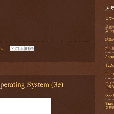
人
コワ
英語
入力
議論
第３
nt
And
TED
Xv6: 
ating System (3e)
ホイッ
で反論
Goo
Tita
発環