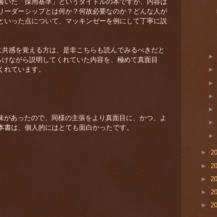
書いた「採用基準」というタイトルの本ですが、内容は
リーダーシップとは何か？何故必要なのか？どんな人が
といった点について、マッキンゼーを例にして丁寧に説
いた本に共感を覚える方は、是非こちらも読んでみるべきだと
おちゃらけながら説明してくれていた内容を、極めて真面目
くれています。
主張に興味があったので、同様の主張をより真面目に、かつ、よ
本書は、個人的にはとても面白かったです。
►
2
►
2
►
2
►
2
►
2