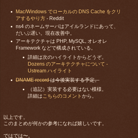
Mac/Windows でローカルの DNS Cache をクリ
アするやり方
- Reddit
ns4 のネームサーバはアイルランドにあって、
だいぶ遅い。現在改善中。
アーキテクチャは PHP, MySQL, オレオレ
Framework などで構成されている。
詳細は次のハイライトからどうぞ。
Dozens のアーキテクチャについて -
Ustream ハイライト
DNAME record
は今後実装する予定。
（追記）実装する必要はない模様。
詳細は
こちらのコメント
から。
以上です。
このまとめが何かの参考になれば嬉しいです。
ではでは〜。