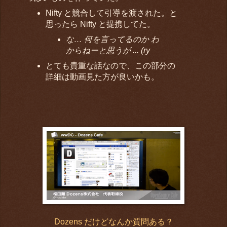
Nifty と競合して引導を渡された。と
思ったら Nifty と提携してた。
な… 何を言ってるのか わ
からねーと思うが ... (ry
とても貴重な話なので、この部分の
詳細は動画見た方が良いかも。
Dozens だけどなんか質問ある？