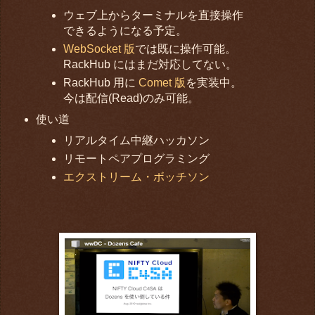
ウェブ上からターミナルを直接操作
できるようになる予定。
WebSocket 版
では既に操作可能。
RackHub にはまだ対応してない。
RackHub 用に
Comet 版
を実装中。
今は配信(Read)のみ可能。
使い道
リアルタイム中継ハッカソン
リモートペアプログラミング
エクストリーム・ボッチソン