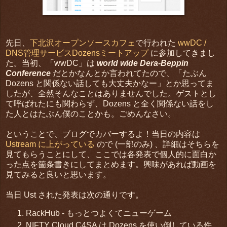
先日、
下北沢オープンソースカフェ
で行われた
wwDC /
DNS管理サービスDozensミートアップ
に参加してきまし
た。当初、「wwDC」は
world wide Dera-Beppin
Conference
だとかなんとか言われてたので、「たぶん
Dozens と関係ない話しても大丈夫かなー」とか思ってま
したが、全然そんなことはありませんでした。ゲストとし
て呼ばれたにも関わらず、Dozens と全く関係ない話をし
た人とはたぶん僕のことかも。ごめんなさい。
ということで、ブログでカバーするよ！当日の内容は
Ustream に上がっている
ので (一部のみ) 、詳細はそちらを
見てもらうことにして、ここでは各発表で個人的に面白か
った点を箇条書きにしてまとめます。興味があれば動画を
見てみると良いと思います。
当日 Ust された発表は次の通りです。
RackHub - もっとつよくてニューゲーム
NIFTY Cloud C4SA は Dozens を使い倒している件