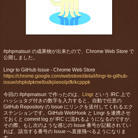
#phpmatsuri の成果物が出来たので、Chrome Web Store で
公開しました。
Lingr to GitHub Issue - Chrome Web Store
https://chrome.google.com/webstore/detail/lingr-to-github-
issue/ohpkdpkmelbalkjiieoolpifkikcpppk
今回の #phpmatsuri で作ったのは、
Lingr
という IRC 上で
ハッシュタグ付きの数字を入力すると、自動で任意の
GitHub Repository の Issue にリンクを送付してくれるエク
ステンションです。GitHub WebHook と Lingr を連携させ
ておくと commit log が IRC に流れるようになるのですが、
その際、もし次のような感じの Issue 番号が記載されてい
れば、該当する番号の Issue へ直接飛べるようになりま
す。