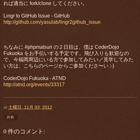
れば適当に fork/clone してください。
Lingr to GitHub Issue - GitHub
http://github.com/yasulab/lingr2github_issue
ちなみに #phpmatsuri の２日目は、僕は CoderDojo
Fukuoka をお手伝いする予定です。飛び入りも歓迎なの
で、今福岡周辺にいる方で参加してみたい／見学してみた
い方は、こちらのページからご参加くださ〜い :-)
CoderDojo Fukuoka - ATND
http://atnd.org/events/33317
at
土曜日, 11月 03, 2012
共有
0 件のコメント: