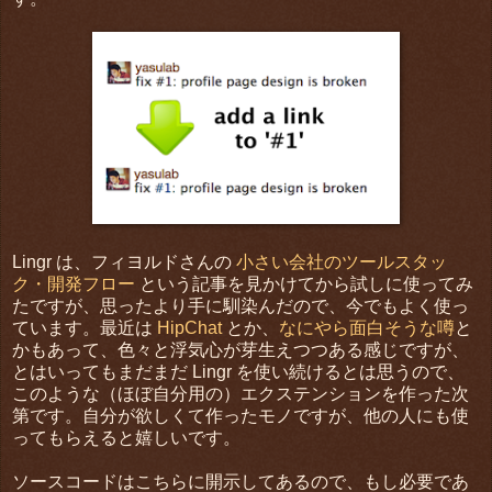
Lingr は、フィヨルドさんの
小さい会社のツールスタッ
ク・開発フロー
という記事を見かけてから試しに使ってみ
たですが、思ったより手に馴染んだので、今でもよく使っ
ています。最近は
HipChat
とか、
なにやら面白そうな噂
と
かもあって、色々と浮気心が芽生えつつある感じですが、
とはいってもまだまだ Lingr を使い続けるとは思うので、
このような（ほぼ自分用の）エクステンションを作った次
第です。自分が欲しくて作ったモノですが、他の人にも使
ってもらえると嬉しいです。
ソースコードはこちらに開示してあるので、もし必要であ