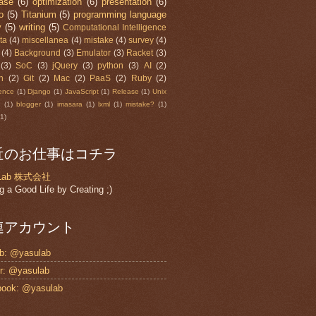
ase
(6)
optimization
(6)
presentation
(6)
o
(5)
Titanium
(5)
programming language
y
(5)
writing
(5)
Computational Intelligence
ta
(4)
miscellanea
(4)
mistake
(4)
survey
(4)
(4)
Background
(3)
Emulator
(3)
Racket
(3)
(3)
SoC
(3)
jQuery
(3)
python
(3)
AI
(2)
n
(2)
Git
(2)
Mac
(2)
PaaS
(2)
Ruby
(2)
ence
(1)
Django
(1)
JavaScript
(1)
Release
(1)
Unix
n
(1)
blogger
(1)
imasara
(1)
lxml
(1)
mistake?
(1)
(1)
近のお仕事はコチラ
sLab 株式会社
g a Good Life by Creating ;)
連アカウント
b: @yasulab
er: @yasulab
book: @yasulab