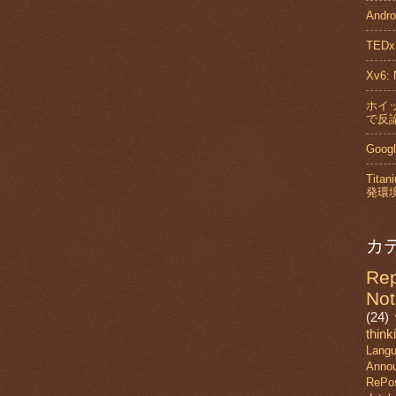
And
TED
Xv6: 
ホイッ
で反論
Goo
Tita
発環
カ
Rep
Not
(24)
think
Lang
Anno
RePo