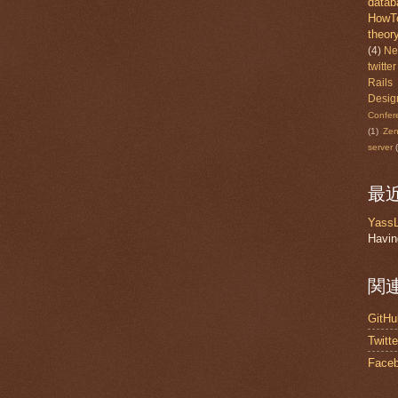
datab
HowT
theor
(4)
Ne
twitter
Rails
Desig
Confer
(1)
Ze
server
最
Yas
Havin
関
GitHu
Twitt
Face