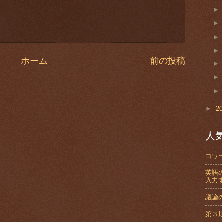
ホーム
前の投稿
►
2
人
コワ
英語
入力
議論
第３