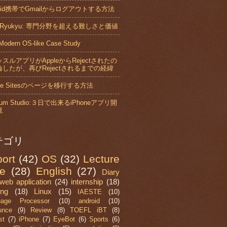
roid携帯でGmailからログアウトする方法
xRyukyu: 専門分野を超える難しさと価値
Modern OS-like Case Study
スルアプリがAppleからRejectされたの
したが、再びRejectされるまでの経緯
gle Sitesのページを移行する方法
nium Studio:３日で出来るiPhoneアプリ開
境
テゴリ
ort
(42)
OS
(32)
Lecture
e
(28)
English
(27)
Diary
web application
(24)
internship
(18)
ing
(18)
Linux
(15)
IAESTE
(10)
uage Processor
(10)
android
(10)
unce
(9)
Review
(8)
TOEFL iBT
(8)
st
(7)
iPhone
(7)
EyeBot
(6)
Sports
(6)