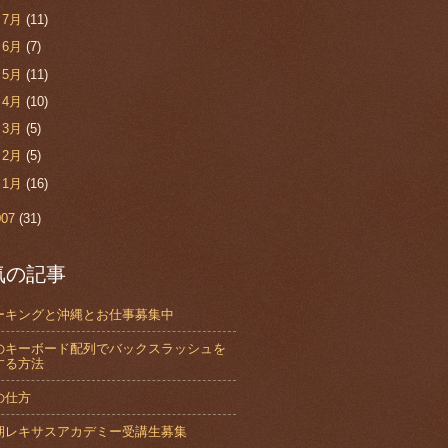
►
7月
(11)
►
6月
(7)
►
5月
(11)
►
4月
(10)
►
3月
(5)
►
2月
(5)
►
1月
(16)
007
(31)
気の記事
ーキングと沖縄とお仕事募集中
のキーボード配列でバックスラッシュを
する方法
の仕方
期レキサスアカデミー受講生募集