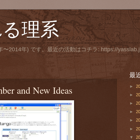
れる理系
年〜2014年) です。最近の活動はコチラ: https://yasslab.j
最
ber and New Ideas
►
2
►
2
►
2
►
2
►
2
►
2
▼
2