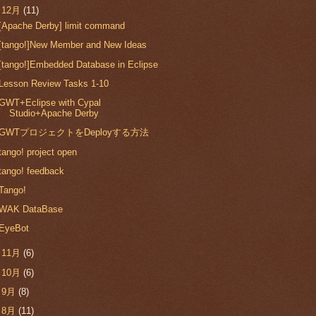
▼
12月
(11)
[Apache Derby] limit command
[tango!]New Member and New Ideas
[tango!]Embedded Database in Eclipse
Lesson Review Tasks 1-10
GWT+Eclipse with Cypal
Studio+Apache Derby
GWTプロジェクトをDeployする方法
tango! project open
tango! feedback
Tango!
WAK DataBase
EyeBot
►
11月
(6)
►
10月
(6)
►
9月
(8)
►
8月
(11)