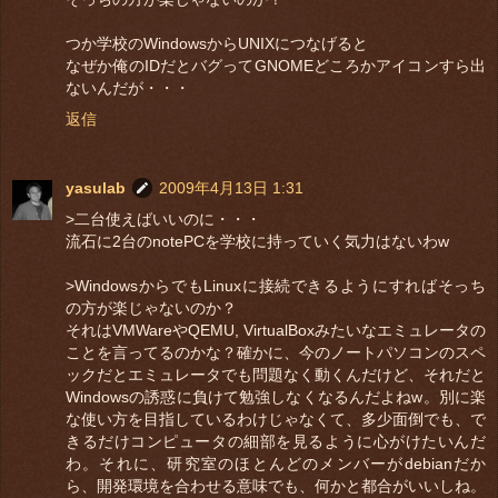
つか学校のWindowsからUNIXにつなげると
なぜか俺のIDだとバグってGNOMEどころかアイコンすら出
ないんだが・・・
返信
yasulab
2009年4月13日 1:31
>二台使えばいいのに・・・
流石に2台のnotePCを学校に持っていく気力はないわw
>WindowsからでもLinuxに接続できるようにすればそっち
の方が楽じゃないのか？
それはVMWareやQEMU, VirtualBoxみたいなエミュレータの
ことを言ってるのかな？確かに、今のノートパソコンのスペ
ックだとエミュレータでも問題なく動くんだけど、それだと
Windowsの誘惑に負けて勉強しなくなるんだよねw。別に楽
な使い方を目指しているわけじゃなくて、多少面倒でも、で
きるだけコンピュータの細部を見るように心がけたいんだ
わ。それに、研究室のほとんどのメンバーがdebianだか
ら、開発環境を合わせる意味でも、何かと都合がいいしね。