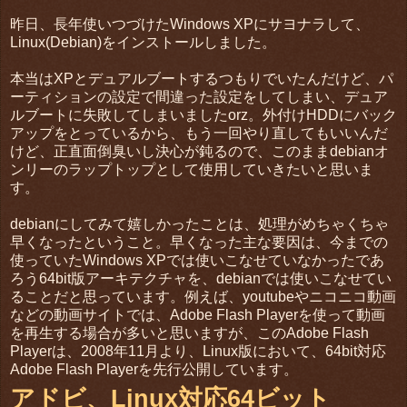
昨日、長年使いつづけたWindows XPにサヨナラして、
Linux(Debian)をインストールしました。
本当はXPとデュアルブートするつもりでいたんだけど、パ
ーティションの設定で間違った設定をしてしまい、デュア
ルブートに失敗してしまいましたorz。外付けHDDにバック
アップをとっているから、もう一回やり直してもいいんだ
けど、正直面倒臭いし決心が鈍るので、このままdebianオ
ンリーのラップトップとして使用していきたいと思いま
す。
debianにしてみて嬉しかったことは、処理がめちゃくちゃ
早くなったということ。早くなった主な要因は、今までの
使っていたWindows XPでは使いこなせていなかったであ
ろう64bit版アーキテクチャを、debianでは使いこなせてい
ることだと思っています。例えば、youtubeやニコニコ動画
などの動画サイトでは、Adobe Flash Playerを使って動画
を再生する場合が多いと思いますが、このAdobe Flash
Playerは、2008年11月より、Linux版において、64bit対応
Adobe Flash Playerを先行公開しています。
アドビ、Linux対応64ビット