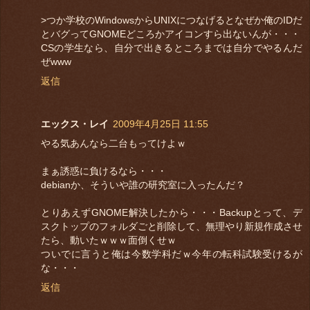
>つか学校のWindowsからUNIXにつなげるとなぜか俺のIDだ
とバグってGNOMEどころかアイコンすら出ないんが・・・
CSの学生なら、自分で出きるところまでは自分でやるんだ
ぜwww
返信
エックス・レイ
2009年4月25日 11:55
やる気あんなら二台もってけよｗ
まぁ誘惑に負けるなら・・・
debianか、そういや誰の研究室に入ったんだ？
とりあえずGNOME解決したから・・・Backupとって、デ
スクトップのフォルダごと削除して、無理やり新規作成させ
たら、動いたｗｗｗ面倒くせｗ
ついでに言うと俺は今数学科だｗ今年の転科試験受けるが
な・・・
返信