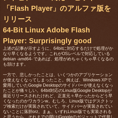
「Flash Player」のアルファ版を
リリース
64-Bit Linux Adobe Flash
Player: Surprisingly good
上述の記事が示すように、64bitに対応するだけで処理がか
なり早くなるようです。これがOSレベルで対応している
debian -amd64- であれば、処理がめちゃくちゃ早くなるの
も頷けます。
一方で、悲しかったことは、いくつかのアプリケーション
が使えなくなってしまったこと。例えば、Windows XPで
愛用していたGoogle Desktopのサイドバーが使えなくなっ
たことが痛々しい。64bit対応のLinux版Google Desktopが
最近リリースされたけれど、正直元々早かったからどう早
くなったのかワカランw。むしろ、Linux版ではデスクトッ
プ検索だけが実装されていて、サイドバーが実装されてい
ないことに落胆orz。まぁ、いずれLinux版でも実装される
と思うから、それまでの間はiGoogleのガジェットで代替し